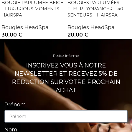
BOUGIE PARFUMÉE BEIGE
BOUGIES PARFUMÉES –
– LUXURIOUS MOMENTS –
FLEUR D’ORANGER – 40
HAIRSPA
SENTEURS – HAIRSPA
Bougies HeadSpa
Bougies HeadSpa
30,00
€
20,00
€
Restez informé
INSCRIVEZ VOUS À NOTRE
NEWSLETTER ET RECEVEZ 5% DE
RÉDUCTION SUR VOTRE PROCHAIN
ACHAT
Prénom
Nom