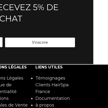
ECEVEZ 5% DE
ACHAT
S'inscrire
ONS LÉGALES
LIENS UTILES
ns Légales
Témoignages
que de
Clients HairSpa
ntialité
France
ions
Documentation
les de Vente
à propos