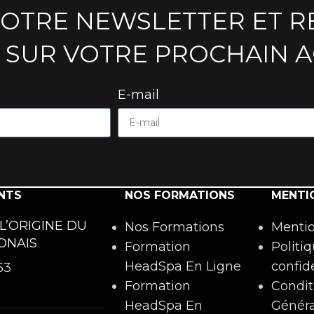
NOTRE NEWSLETTER ET R
 SUR VOTRE PROCHAIN 
E-mail
NTS
NOS FORMATIONS
MENTI
 L’ORIGINE DU
Nos Formations
Mentio
ONAIS
Formation
Politi
HeadSpa En Ligne
confide
53
Formation
Condit
HeadSpa En
Généra