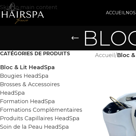
Skip to main content
ACCUEIL
NOS
BLOC
CATÉGORIES DE PRODUITS
Accueil
/
Bloc &
Bloc & Lit HeadSpa
Bougies HeadSpa
Brosses & Accessoires
HeadSpa
Formation HeadSpa
Formations Complémentaires
Produits Capillaires HeadSpa
Soin de la Peau HeadSpa