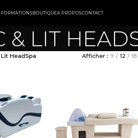
 FORMATIONS
BOUTIQUE
A PROPOS
CONTACT
 & LIT HEAD
 Lit HeadSpa
Afficher
9
12
18