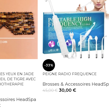
-33%
ES YEUX EN JADE
PEIGNE RADIO FREQUENCE
IL DE TIGRE AVEC
Brosses & Accessoires HeadS
HOTHERAPIE
30,00
€
45,00
€
essoires HeadSpa
€