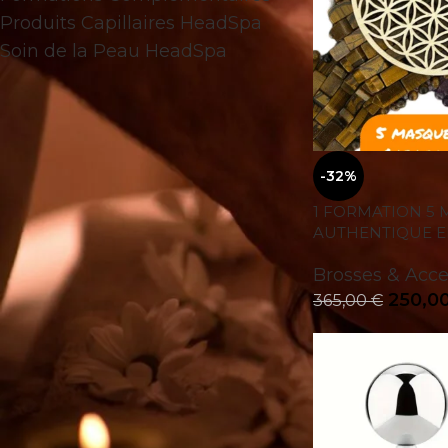
Produits Capillaires HeadSpa
Soin de la Peau HeadSpa
-32%
1 FORMATION 5
AUTHENTIQUE E
Brosses & Acc
250,0
365,00
€