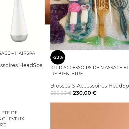
AGE – HAIRSPA
-23%
essoires HeadSpa
KIT D’ACCESSOIRS DE MASSAGE ET
DE BIEN-ETRE
Brosses & Accessoires HeadS
230,00
€
300,00
€
ETE DE
S CHEVEUX
IRE