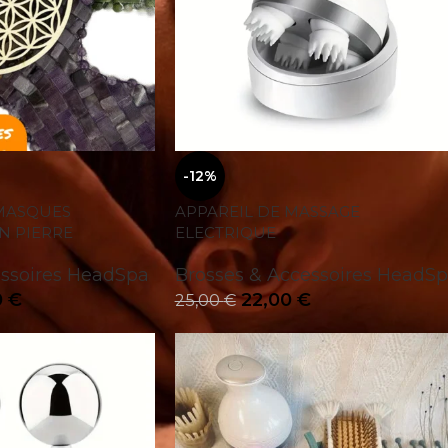
-12%
 MASQUES
APPAREIL DE MASSAGE
N PIERRE
ELECTRIQUE
essoires HeadSpa
Brosses & Accessoires HeadS
0
€
22,00
€
25,00
€