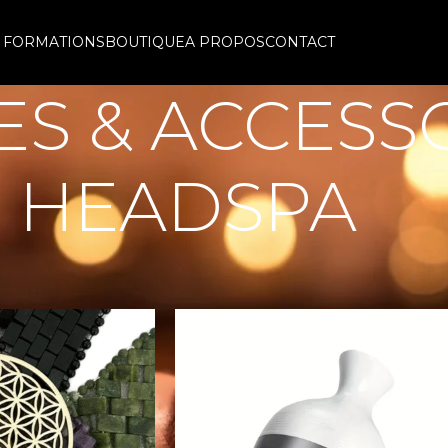
 FORMATIONS
BOUTIQUE
A PROPOS
CONTACT
S & ACCESS
HEADSPA
s & Accessoires HeadSpa
Afficher
9
12
18