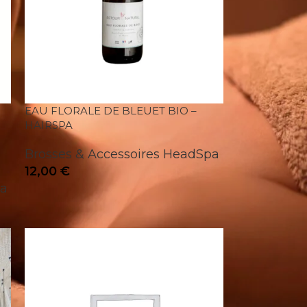
EAU FLORALE DE BLEUET BIO –
HAIRSPA
Brosses & Accessoires HeadSpa
12,00
€
pa