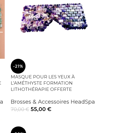
-21%
MASQUE POUR LES YEUX À
E
L’AMÉTHYSTE FORMATION
LITHOTHÉRAPIE OFFERTE
pa
Brosses & Accessoires HeadSpa
55,00
€
70,00
€