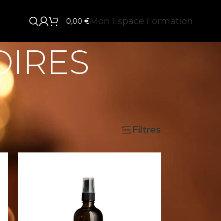
Mon Espace Formation
0,00
€
OIRES
24
Filtres